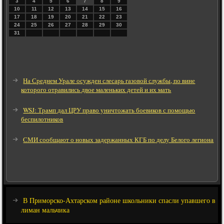
3
4
5
6
7
8
9
10
11
12
13
14
15
16
17
18
19
20
21
22
23
24
25
26
27
28
29
30
31
На Среднем Урале осужден слесарь газовой службы, по вине
которого отравились двое маленьких детей и их мать
WSJ: Трамп дал ЦРУ право уничтожать боевиков с помощью
беспилотников
СМИ сообщают о новых задержанных КГБ по делу Белого легиона
В Приморско-Ахтарском районе школьники спасли упавшего в
лиман мальчика