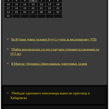
3
4
5
6
7
8
9
10
11
12
13
14
15
16
17
18
19
20
21
22
23
24
25
26
27
28
29
30
31
На Кубани девять человек будут судить за инсценировку ДТП
Убийца воронежских сестер-старушек отправится в колонию на
19,5 лет
В Минске уборщица обворовывала доверчивых хозяев
Убийцам одинокого пенсионера вынесли приговор в
Хабаровске