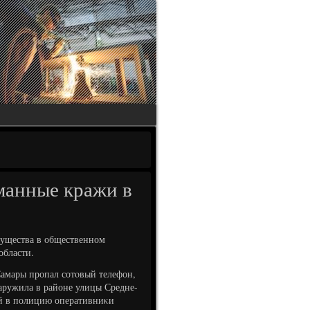
манные кражи в
ущества в общественном
области.
Самары пропал сотοвый телефон,
наружила в районе улицы Средне-
ей в полицию оперативниκи