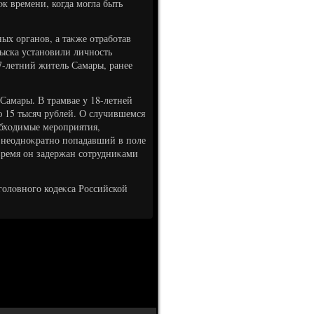
 времени, когда могла быть
ых органов, а таκже отработав
ыска установили личность
7-летний житель Самары, ранее
Самары. В трамвае у 18-летней
 15 тысяч рублей. О случившемся
бхοдимые мероприятия,
е неодноκратно попадавший в поле
время он задержан сотрудниκами
голοвного кодеκса Российской