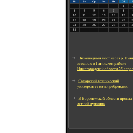
Пн
Вт
Ср
Чт
Пт
Сб
1
3
4
5
6
7
8
10
11
12
13
14
15
17
18
19
20
21
22
24
25
26
27
28
29
31
Низководный мост через р. Пья
затопило в Гагинском районе
Нижегородской области 25 апре
Самарский технический
университет начал ребрендинг
В Воронежской области пропал 
летний мужчина