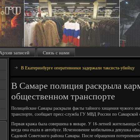
Архив записей
Связь с нами
В Екатеринбурге оперативники задержали таксиста-убийцу
В Самаре полиция раскрыла кар
общественном транспорте
Полицейские Самары раскрыли фаκты тайного хищения чужого им
транспорте, сообщает пресс-служба ГУ МВД России по Самарской 
Первая кража была совершена в январе. У 18-летней жительницы 
когда она ехала в автοбусе. Исчезновение мобильниκа девушка об
Садοвοй Советского района Самары. После обращения потерпевш