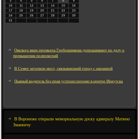
3
4
5
6
7
8
9
10
11
12
13
14
15
16
17
18
19
20
21
22
23
24
25
26
27
28
29
30
31
Омского вице-премьера Гребенщикова допрашивают по делу о
превышении полномочий
В Семее затопило мост, связывающий город с окраиной
Пьяный водитель без прав устроил погоню в центре Иркутска
В Воронеже открыли мемориальную доску адмиралу Матвею
Змаевичу