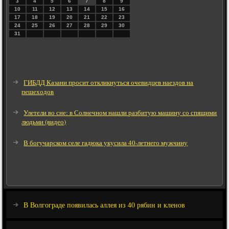
3
4
5
6
7
8
9
10
11
12
13
14
15
16
17
18
19
20
21
22
23
24
25
26
27
28
29
30
31
ГИБДД Казани просит откликнуться очевидцев наездов на
пешеходов
Улетели во сне: в Солнечном нашли разбитую машину со спящими
людьми (видео)
В богучарском селе гадюка укусила 40-летнего мужчину
В Волгограде появилась аллея из 40 рябин и кленов