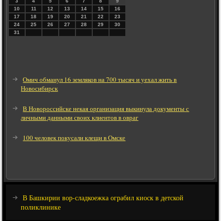
3
4
5
6
7
8
9
10
11
12
13
14
15
16
17
18
19
20
21
22
23
24
25
26
27
28
29
30
31
Омич обманул 16 земляков на 700 тысяч и уехал жить в
Новосибирск
В Новороссийске некая организация выкинула документы с
личными данными своих клиентов в овраг
100 человек покусали клещи в Омске
В Башкирии вор-сладкоежка ограбил киоск в детской
поликлинике