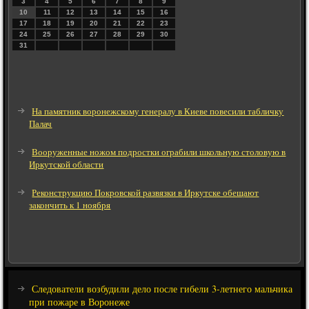
3
4
5
6
7
8
9
10
11
12
13
14
15
16
17
18
19
20
21
22
23
24
25
26
27
28
29
30
31
На памятник воронежскому генералу в Киеве повесили табличку
Палач
Вооруженные ножом подростки ограбили школьную столовую в
Иркутской области
Реконструкцию Покровской развязки в Иркутске обещают
закончить к 1 ноября
Следователи возбудили дело после гибели 3-летнего мальчика
при пожаре в Воронеже