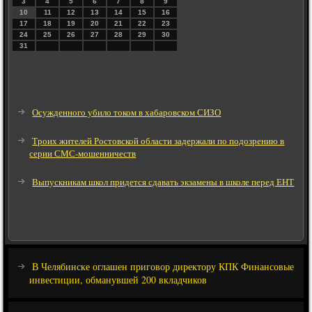
3
4
5
6
7
8
9
10
11
12
13
14
15
16
17
18
19
20
21
22
23
24
25
26
27
28
29
30
31
Осужденного убило током в хабаровском СИЗО
Троих жителей Ростовской области задержали по подозрению в
серии СМС-мошенничеств
Выпускникам школ придется сдавать экзамены в школе перед ЕНТ
В Челябинске оглашен приговор директору КПК Финансовые
инвестиции, обманувшей 200 вкладчиков