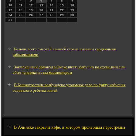
3
4
5
6
7
8
9
10
11
12
13
14
15
16
17
18
19
20
21
22
23
24
25
26
27
28
29
30
31
Больше всего смертей в нашей стране вызваны сердечными
заболеваниями
Заключённый обманул в Омске шесть бабушек по схеме ваш сын
сбил человека и стал миллионером
В Башкортостане возбуждено уголовное дело по факту избиения
годовалого ребенка няней
В Ачинске закрыли кафе, в котором произошла перестрелка