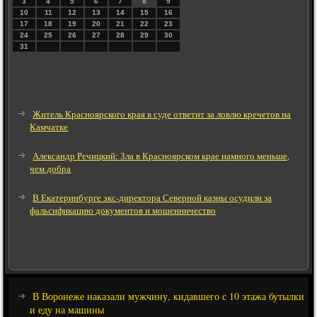
3
4
5
6
7
8
9
10
11
12
13
14
15
16
17
18
19
20
21
22
23
24
25
26
27
28
29
30
31
Житель Красноярского края в суде ответит за ловлю кречетов на
Камчатке
Александр Речицкий: Зла в Красноярском крае намного меньше,
чем добра
В Екатеринбурге экс-директора Северной казны осудили за
фальсификацию документов и мошенничество
В Воронеже наказали мужчину, кидавшего с 10 этажа бутылки
и еду на машины