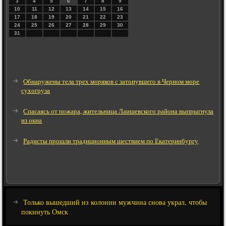
3
4
5
6
7
8
9
10
11
12
13
14
15
16
17
18
19
20
21
22
23
24
25
26
27
28
29
30
31
Обнаружены тела трех моряков с затонувшего в Черном море
сухогруза
Спасаясь от пожара, жительница Лаишевского района выпрыгнула
из окна
Радисты прошли традиционным шествием по Екатеринбургу
Только вышедший из колонии мужчина снова украл, чтобы
покинуть Омск