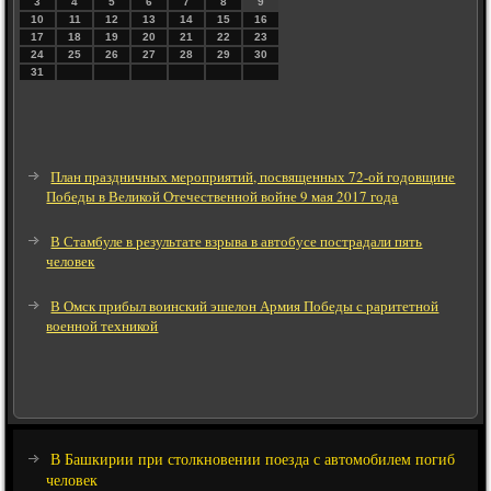
3
4
5
6
7
8
9
10
11
12
13
14
15
16
17
18
19
20
21
22
23
24
25
26
27
28
29
30
31
План праздничных мероприятий, посвященных 72-ой годовщине
Победы в Великой Отечественной войне 9 мая 2017 года
В Стамбуле в результате взрыва в автобусе пострадали пять
человек
В Омск прибыл воинский эшелон Армия Победы с раритетной
военной техникой
В Башкирии при столкновении поезда с автомобилем погиб
человек